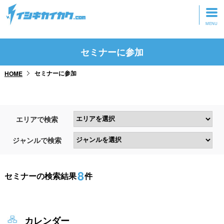
トップページ
セミナーに参加
動画を見る
セミナーに参加
HOME
記事を読む
セミナーに参加
エリアで検索
研修・ツアーに参加
ジャンルで検索
グッズ
8
セミナーの検索結果
件
カレンダー