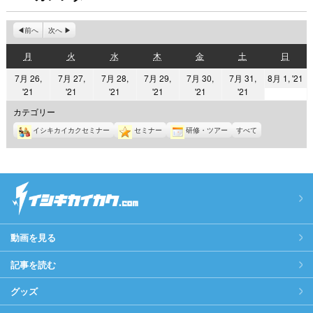
前へ
次へ
月
火
水
木
金
土
日
月
火
水
木
金
土
日
曜
曜
曜
曜
曜
曜
曜
2
7月 26,
7月 27,
7月 28,
7月 29,
7月 30,
7月 31,
8月 1, '21
日
日
日
日
日
日
日
2021
2021
2021
2021
2021
2021
'21
'21
'21
'21
'21
'21
年
年
年
年
年
年
年
8
カテゴリー
7
7
7
7
7
7
月
イシキカイカクセミナー
セミナー
研修・ツアー
すべて
月
月
月
月
月
月
1
26
27
28
29
30
31
日
日
日
日
日
日
日
動画を見る
記事を読む
グッズ