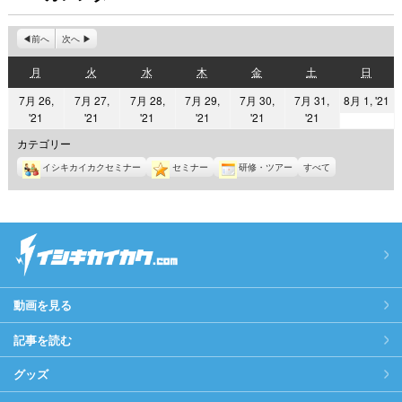
前へ
次へ
月
火
水
木
金
土
日
月
火
水
木
金
土
日
曜
曜
曜
曜
曜
曜
曜
2
7月 26,
7月 27,
7月 28,
7月 29,
7月 30,
7月 31,
8月 1, '21
日
日
日
日
日
日
日
2021
2021
2021
2021
2021
2021
'21
'21
'21
'21
'21
'21
年
年
年
年
年
年
年
8
カテゴリー
7
7
7
7
7
7
月
イシキカイカクセミナー
セミナー
研修・ツアー
すべて
月
月
月
月
月
月
1
26
27
28
29
30
31
日
日
日
日
日
日
日
動画を見る
記事を読む
グッズ