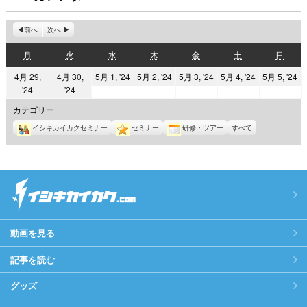
前へ
次へ
月
火
水
木
金
土
日
月
火
水
木
金
土
日
曜
曜
曜
曜
曜
曜
曜
2024
2024
2024
2024
2
4月 29,
4月 30,
5月 1, '24
5月 2, '24
5月 3, '24
5月 4, '24
5月 5, '24
日
日
日
日
日
日
日
2024
2024
'24
'24
年
年
年
年
年
年
年
5
5
5
5
5
カテゴリー
4
4
月
月
月
月
月
イシキカイカクセミナー
セミナー
研修・ツアー
すべて
月
月
1
2
3
4
5
29
30
日
日
日
日
日
日
日
動画を見る
記事を読む
グッズ