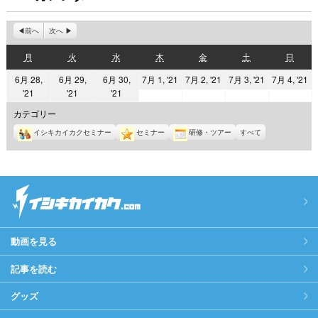
前へ
次へ
月
火
水
木
金
土
日
月
火
水
木
金
土
日
曜
曜
曜
曜
曜
曜
曜
2021
2021
2021
2
6月 28,
6月 29,
6月 30,
7月 1, '21
7月 2, '21
7月 3, '21
7月 4, '21
日
日
日
日
日
日
日
2021
2021
2021
'21
'21
'21
年
年
年
年
年
年
年
7
7
7
7
カテゴリー
6
6
6
月
月
月
月
イシキカイカクセミナー
セミナー
研修・ツアー
すべて
月
月
月
1
2
3
4
28
29
30
日
日
日
日
日
日
日
動画を見る
記事を読む
グッズ