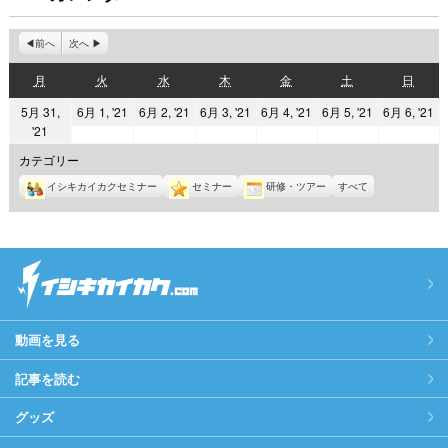
前へ
次へ
月
火
水
木
金
土
日
月
火
水
木
金
土
日
曜
曜
曜
曜
曜
曜
曜
2021
2021
2021
2021
2021
2
5月 31,
6月 1, '21
6月 2, '21
6月 3, '21
6月 4, '21
6月 5, '21
6月 6, '21
日
日
日
日
日
日
日
2021
'21
年
年
年
年
年
年
年
6
6
6
6
6
6
カテゴリー
5
月
月
月
月
月
月
イシキカイカクセミナー
セミナー
研修・ツアー
すべて
月
1
2
3
4
5
6
31
日
日
日
日
日
日
日
動画を見る
記事を読む
グッズ