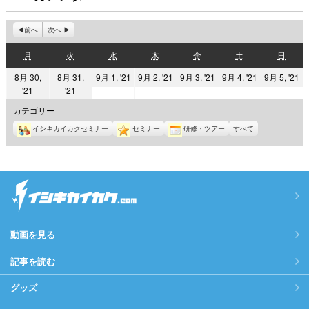
前へ
次へ
月
火
水
木
金
土
日
月
火
水
木
金
土
日
曜
曜
曜
曜
曜
曜
曜
2021
2021
2021
2021
2
8月 30,
8月 31,
9月 1, '21
9月 2, '21
9月 3, '21
9月 4, '21
9月 5, '21
日
日
日
日
日
日
日
2021
2021
'21
'21
年
年
年
年
年
年
年
9
9
9
9
9
カテゴリー
8
8
月
月
月
月
月
イシキカイカクセミナー
セミナー
研修・ツアー
すべて
月
月
1
2
3
4
5
30
31
日
日
日
日
日
日
日
動画を見る
記事を読む
グッズ