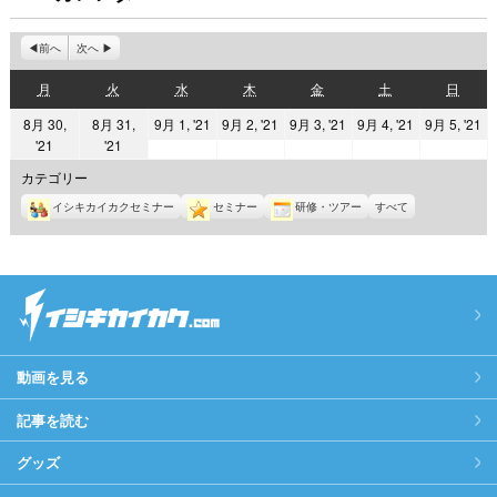
前へ
次へ
月
火
水
木
金
土
日
月
火
水
木
金
土
日
曜
曜
曜
曜
曜
曜
曜
2021
2021
2021
2021
2
8月 30,
8月 31,
9月 1, '21
9月 2, '21
9月 3, '21
9月 4, '21
9月 5, '21
日
日
日
日
日
日
日
2021
2021
'21
'21
年
年
年
年
年
年
年
9
9
9
9
9
カテゴリー
8
8
月
月
月
月
月
イシキカイカクセミナー
セミナー
研修・ツアー
すべて
月
月
1
2
3
4
5
30
31
日
日
日
日
日
日
日
動画を見る
記事を読む
グッズ