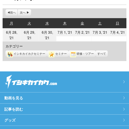
前へ
次へ
月
火
水
木
金
土
日
月
火
水
木
金
土
日
曜
曜
曜
曜
曜
曜
曜
2021
2021
2021
2
6月 28,
6月 29,
6月 30,
7月 1, '21
7月 2, '21
7月 3, '21
7月 4, '21
日
日
日
日
日
日
日
2021
2021
2021
'21
'21
'21
年
年
年
年
年
年
年
7
7
7
7
カテゴリー
6
6
6
月
月
月
月
イシキカイカクセミナー
セミナー
研修・ツアー
すべて
月
月
月
1
2
3
4
28
29
30
日
日
日
日
日
日
日
動画を見る
記事を読む
グッズ