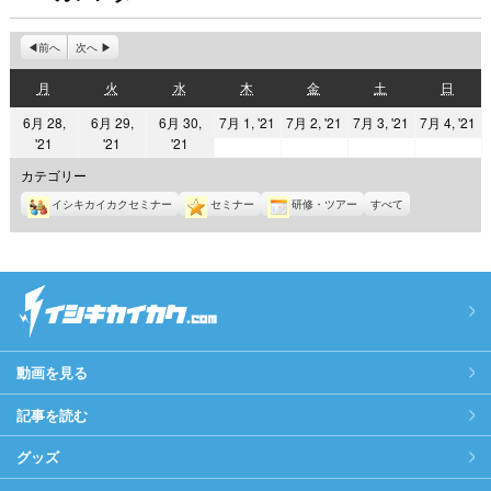
前へ
次へ
月
火
水
木
金
土
日
月
火
水
木
金
土
日
曜
曜
曜
曜
曜
曜
曜
2021
2021
2021
2
6月 28,
6月 29,
6月 30,
7月 1, '21
7月 2, '21
7月 3, '21
7月 4, '21
日
日
日
日
日
日
日
2021
2021
2021
'21
'21
'21
年
年
年
年
年
年
年
7
7
7
7
カテゴリー
6
6
6
月
月
月
月
イシキカイカクセミナー
セミナー
研修・ツアー
すべて
月
月
月
1
2
3
4
28
29
30
日
日
日
日
日
日
日
動画を見る
記事を読む
グッズ