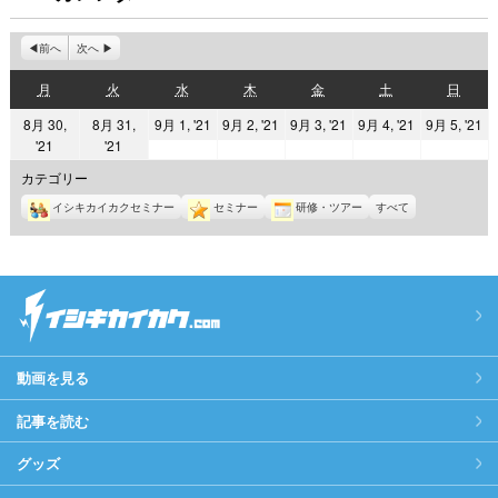
前へ
次へ
月
火
水
木
金
土
日
月
火
水
木
金
土
日
曜
曜
曜
曜
曜
曜
曜
2021
2021
2021
2021
2
8月 30,
8月 31,
9月 1, '21
9月 2, '21
9月 3, '21
9月 4, '21
9月 5, '21
日
日
日
日
日
日
日
2021
2021
'21
'21
年
年
年
年
年
年
年
9
9
9
9
9
カテゴリー
8
8
月
月
月
月
月
イシキカイカクセミナー
セミナー
研修・ツアー
すべて
月
月
1
2
3
4
5
30
31
日
日
日
日
日
日
日
動画を見る
記事を読む
グッズ