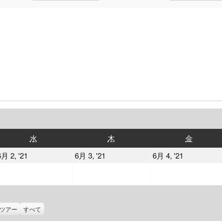
水
木
金
水
木
金
曜
曜
曜
2021
2021
2021
6月 2, '21
6月 3, '21
6月 4, '21
日
日
日
年
年
年
6
6
6
月
月
月
2
3
4
ツアー
すべて
日
日
日