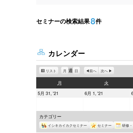
8
セミナーの検索結果
件
カレンダー
週
リスト
表
月
日
前へ
次へ
示
月
火
月
火
曜
曜
2021
2021
5月 31, '21
6月 1, '21
日
日
年
年
5
6
カテゴリー
月
月
31
1
イシキカイカクセミナー
セミナー
研修・
日
日