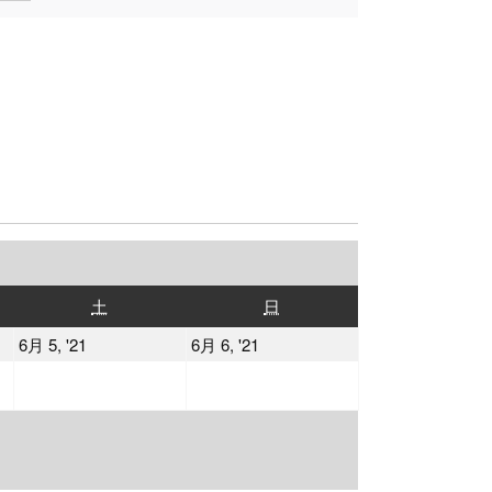
土
日
土
日
曜
曜
2021
2021
6月 5, '21
6月 6, '21
日
日
年
年
6
6
月
月
5
6
日
日