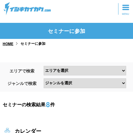
トップページ
セミナーに参加
動画を見る
セミナーに参加
HOME
記事を読む
セミナーに参加
エリアで検索
研修・ツアーに参加
ジャンルで検索
グッズ
8
セミナーの検索結果
件
カレンダー