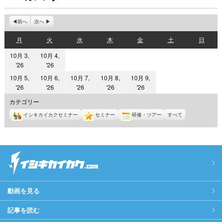
前へ
次へ
月
火
水
木
金
土
日
月
火
水
木
金
土
日
曜
曜
曜
曜
曜
曜
曜
10月 3,
10月 4,
日
日
日
日
日
日
日
2026
2026
'26
'26
年
年
10月 5,
10月 6,
10月 7,
10月 8,
10月 9,
10
10
2026
2026
2026
2026
2026
'26
'26
'26
'26
'26
月
月
年
年
年
年
年
カテゴリー
3
4
10
10
10
10
10
イシキカイカクセミナー
セミナー
研修・ツアー
すべて
日
日
月
月
月
月
月
5
6
7
8
9
日
日
日
日
日
動画を見る
記事を読む