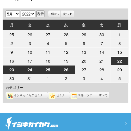
月
年
前へ
次へ
月
火
水
木
金
土
日
月
火
水
木
金
土
日
曜
曜
曜
曜
曜
曜
曜
2022
2022
2022
2022
2022
2022
2022
25
26
27
28
29
30
1
日
日
日
日
日
日
日
年
年
年
年
年
年
年
2022
2022
2022
2022
2022
2022
2022
2
3
4
5
6
7
8
4
4
4
4
4
4
5
年
年
年
年
年
年
年
2022
2022
2022
2022
2022
2022
2022
9
10
11
12
13
14
15
月
月
月
月
月
月
月
5
5
5
5
5
5
5
年
年
年
年
年
年
年
25
26
27
28
29
30
1
2022
2022
2022
2022
2022
2022
16
17
18
19
20
21
2022
22
月
月
月
月
月
月
月
5
5
5
5
5
5
5
日
日
日
日
日
日
日
年
年
年
年
年
年
年
2
3
4
5
6
7
8
2022
2022
2022
2022
2022
2022
2022
27
28
29
23
24
25
26
月
月
月
月
月
月
月
5
5
5
5
5
5
5
日
日
日
日
日
日
日
年
年
年
年
年
年
年
9
10
11
12
13
14
15
2022
2022
2022
2022
2022
2022
2022
30
31
1
2
3
4
5
月
月
月
月
月
月
月
5
5
5
5
5
5
5
日
日
日
日
日
日
日
年
年
年
年
年
年
年
22
16
17
18
19
20
21
月
月
月
月
カテゴリー
月
月
月
5
5
6
6
6
6
6
日
日
日
日
日
日
日
23
24
25
26
27
28
29
イシキカイカクセミナー
セミナー
研修・ツアー
すべて
月
月
月
月
月
月
月
日
日
日
日
日
日
日
30
31
1
2
3
4
5
日
日
日
日
日
日
日