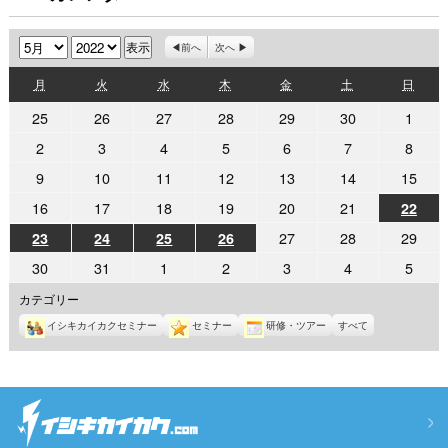
月
年
前へ
次へ
月
火
水
木
金
土
日
月
火
水
木
金
土
日
曜
曜
曜
曜
曜
曜
曜
2022
2022
2022
2022
2022
2022
2022
25
26
27
28
29
30
1
日
日
日
日
日
日
日
年
年
年
年
年
年
年
2022
2022
2022
2022
2022
2022
2022
2
3
4
5
6
7
8
4
4
4
4
4
4
5
年
年
年
年
年
年
年
2022
2022
2022
2022
2022
2022
2022
9
10
11
12
13
14
15
月
月
月
月
月
月
月
5
5
5
5
5
5
5
年
年
年
年
年
年
年
25
26
27
28
29
30
1
2022
2022
2022
2022
2022
2022
16
17
18
19
20
21
2022
22
月
月
月
月
月
月
月
5
5
5
5
5
5
5
日
日
日
日
日
日
日
年
年
年
年
年
年
年
2
3
4
5
6
7
8
2022
2022
2022
2022
2022
2022
2022
27
28
29
23
24
25
26
月
月
月
月
月
月
月
5
5
5
5
5
5
5
日
日
日
日
日
日
日
年
年
年
年
年
年
年
9
10
11
12
13
14
15
2022
2022
2022
2022
2022
2022
2022
30
31
1
2
3
4
5
月
月
月
月
月
月
月
5
5
5
5
5
5
5
日
日
日
日
日
日
日
年
年
年
年
年
年
年
22
16
17
18
19
20
21
月
月
月
月
カテゴリー
月
月
月
5
5
6
6
6
6
6
日
日
日
日
日
日
日
23
24
25
26
27
28
29
イシキカイカクセミナー
セミナー
研修・ツアー
すべて
月
月
月
月
月
月
月
日
日
日
日
日
日
日
30
31
1
2
3
4
5
日
日
日
日
日
日
日