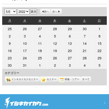
月
年
前へ
次へ
月
火
水
木
金
土
日
月
火
水
木
金
土
日
曜
曜
曜
曜
曜
曜
曜
2022
2022
2022
2022
2022
2022
2022
25
26
27
28
29
30
1
日
日
日
日
日
日
日
年
年
年
年
年
年
年
2022
2022
2022
2022
2022
2022
2022
2
3
4
5
6
7
8
4
4
4
4
4
4
5
年
年
年
年
年
年
年
2022
2022
2022
2022
2022
2022
2022
9
10
11
12
13
14
15
月
月
月
月
月
月
月
5
5
5
5
5
5
5
年
年
年
年
年
年
年
25
26
27
28
29
30
1
2022
2022
2022
2022
2022
2022
2022
16
17
18
19
20
21
22
月
月
月
月
月
月
月
5
5
5
5
5
5
5
日
日
日
日
日
日
日
年
年
年
年
年
年
年
2
3
4
5
6
7
8
2022
2022
2022
2022
2022
2022
2022
23
24
25
26
27
28
29
月
月
月
月
月
月
月
5
5
5
5
5
5
5
日
日
日
日
日
日
日
年
年
年
年
年
年
年
9
10
11
12
13
14
15
2022
2022
2022
2022
2022
2022
2022
30
31
1
2
3
4
5
月
月
月
月
月
月
月
5
5
5
5
5
5
5
日
日
日
日
日
日
日
年
年
年
年
年
年
年
16
17
18
19
20
21
22
カテゴリー
月
月
月
月
月
月
月
5
5
6
6
6
6
6
日
日
日
日
日
日
日
23
24
25
26
27
28
29
イシキカイカクセミナー
セミナー
研修・ツアー
すべて
月
月
月
月
月
月
月
日
日
日
日
日
日
日
30
31
1
2
3
4
5
日
日
日
日
日
日
日