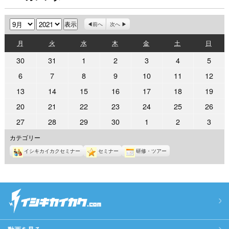
月
年
前へ
次へ
月
火
水
木
金
土
日
月
火
水
木
金
土
日
曜
曜
曜
曜
曜
曜
曜
2021
2021
2021
2021
2021
2021
2021
30
31
1
2
3
4
5
日
日
日
日
日
日
日
年
年
年
年
年
年
年
2021
2021
2021
2021
2021
2021
2021
6
7
8
9
10
11
12
8
8
9
9
9
9
9
年
年
年
年
年
年
年
2021
2021
2021
2021
2021
2021
2021
13
14
15
16
17
18
19
月
月
月
月
月
月
月
9
9
9
9
9
9
9
年
年
年
年
年
年
年
30
31
1
2
3
4
5
2021
2021
2021
2021
2021
2021
2021
20
21
22
23
24
25
26
月
月
月
月
月
月
月
9
9
9
9
9
9
9
日
日
日
日
日
日
日
年
年
年
年
年
年
年
6
7
8
9
10
11
12
2021
2021
2021
2021
2021
2021
2021
27
28
29
30
1
2
3
月
月
月
月
月
月
月
9
9
9
9
9
9
9
日
日
日
日
日
日
日
年
年
年
年
年
年
年
13
14
15
16
17
18
19
カテゴリー
月
月
月
月
月
月
月
9
9
9
9
10
10
10
日
日
日
日
日
日
日
20
21
22
23
24
25
26
イシキカイカクセミナー
セミナー
研修・ツアー
月
月
月
月
月
月
月
日
日
日
日
日
日
日
27
28
29
30
1
2
3
日
日
日
日
日
日
日