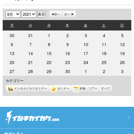
月
年
前へ
次へ
月
火
水
木
金
土
日
月
火
水
木
金
土
日
曜
曜
曜
曜
曜
曜
曜
2021
2021
2021
2021
2021
2021
2021
30
31
1
2
3
4
5
日
日
日
日
日
日
日
年
年
年
年
年
年
年
2021
2021
2021
2021
2021
2021
2021
6
7
8
9
10
11
12
8
8
9
9
9
9
9
年
年
年
年
年
年
年
2021
2021
2021
2021
2021
2021
2021
13
14
15
16
17
18
19
月
月
月
月
月
月
月
9
9
9
9
9
9
9
年
年
年
年
年
年
年
30
31
1
2
3
4
5
2021
2021
2021
2021
2021
2021
2021
20
21
22
23
24
25
26
月
月
月
月
月
月
月
9
9
9
9
9
9
9
日
日
日
日
日
日
日
年
年
年
年
年
年
年
6
7
8
9
10
11
12
2021
2021
2021
2021
2021
2021
2021
27
28
29
30
1
2
3
月
月
月
月
月
月
月
9
9
9
9
9
9
9
日
日
日
日
日
日
日
年
年
年
年
年
年
年
13
14
15
16
17
18
19
カテゴリー
月
月
月
月
月
月
月
9
9
9
9
10
10
10
日
日
日
日
日
日
日
20
21
22
23
24
25
26
イシキカイカクセミナー
セミナー
研修・ツアー
すべて
月
月
月
月
月
月
月
日
日
日
日
日
日
日
27
28
29
30
1
2
3
日
日
日
日
日
日
日