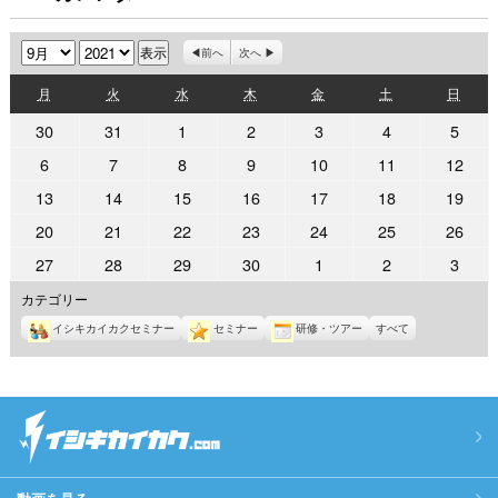
月
年
前へ
次へ
月
火
水
木
金
土
日
月
火
水
木
金
土
日
曜
曜
曜
曜
曜
曜
曜
2021
2021
2021
2021
2021
2021
2021
30
31
1
2
3
4
5
日
日
日
日
日
日
日
年
年
年
年
年
年
年
2021
2021
2021
2021
2021
2021
2021
6
7
8
9
10
11
12
8
8
9
9
9
9
9
年
年
年
年
年
年
年
2021
2021
2021
2021
2021
2021
2021
13
14
15
16
17
18
19
月
月
月
月
月
月
月
9
9
9
9
9
9
9
年
年
年
年
年
年
年
30
31
1
2
3
4
5
2021
2021
2021
2021
2021
2021
2021
20
21
22
23
24
25
26
月
月
月
月
月
月
月
9
9
9
9
9
9
9
日
日
日
日
日
日
日
年
年
年
年
年
年
年
6
7
8
9
10
11
12
2021
2021
2021
2021
2021
2021
2021
27
28
29
30
1
2
3
月
月
月
月
月
月
月
9
9
9
9
9
9
9
日
日
日
日
日
日
日
年
年
年
年
年
年
年
13
14
15
16
17
18
19
カテゴリー
月
月
月
月
月
月
月
9
9
9
9
10
10
10
日
日
日
日
日
日
日
20
21
22
23
24
25
26
イシキカイカクセミナー
セミナー
研修・ツアー
すべて
月
月
月
月
月
月
月
日
日
日
日
日
日
日
27
28
29
30
1
2
3
日
日
日
日
日
日
日