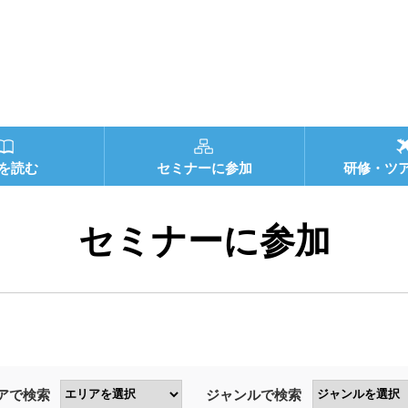
を読む
セミナーに参加
研修・ツ
セミナーに参加
アで検索
ジャンルで検索