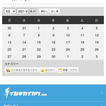
月
年
前へ
次へ
月
火
水
木
金
土
日
月
火
水
木
金
土
日
曜
曜
曜
曜
曜
曜
曜
2021
2021
2021
2021
2021
2021
2021
30
31
1
2
3
4
5
日
日
日
日
日
日
日
年
年
年
年
年
年
年
2021
2021
2021
2021
2021
2021
2021
6
7
8
9
10
11
12
8
8
9
9
9
9
9
年
年
年
年
年
年
年
2021
2021
2021
2021
2021
2021
2021
13
14
15
16
17
18
19
月
月
月
月
月
月
月
9
9
9
9
9
9
9
年
年
年
年
年
年
年
30
31
1
2
3
4
5
2021
2021
2021
2021
2021
2021
2021
20
21
22
23
24
25
26
月
月
月
月
月
月
月
9
9
9
9
9
9
9
日
日
日
日
日
日
日
年
年
年
年
年
年
年
6
7
8
9
10
11
12
2021
2021
2021
2021
2021
2021
2021
27
28
29
30
1
2
3
月
月
月
月
月
月
月
9
9
9
9
9
9
9
日
日
日
日
日
日
日
年
年
年
年
年
年
年
13
14
15
16
17
18
19
カテゴリー
月
月
月
月
月
月
月
9
9
9
9
10
10
10
日
日
日
日
日
日
日
20
21
22
23
24
25
26
イシキカイカクセミナー
セミナー
研修・ツアー
月
月
月
月
月
月
月
日
日
日
日
日
日
日
27
28
29
30
1
2
3
日
日
日
日
日
日
日