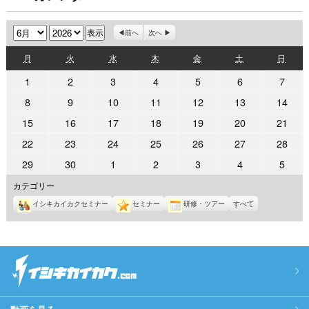
月
年
前へ
次へ
月
火
水
木
金
土
日
月
火
水
木
金
土
日
曜
曜
曜
曜
曜
曜
曜
2026
2026
2026
2026
2026
2026
2026
1
2
3
4
5
6
7
日
日
日
日
日
日
日
年
年
年
年
年
年
年
2026
2026
2026
2026
2026
2026
2026
8
9
10
11
12
13
14
6
6
6
6
6
6
6
年
年
年
年
年
年
年
2026
2026
2026
2026
2026
2026
2026
15
16
17
18
19
20
21
月
月
月
月
月
月
月
6
6
6
6
6
6
6
年
年
年
年
年
年
年
1
2
3
4
5
6
7
2026
2026
2026
2026
2026
2026
2026
22
23
24
25
26
27
28
月
月
月
月
月
月
月
6
6
6
6
6
6
6
日
日
日
日
日
日
日
年
年
年
年
年
年
年
8
9
10
11
12
13
14
2026
2026
2026
2026
2026
2026
2026
29
30
1
2
3
4
5
月
月
月
月
月
月
月
6
6
6
6
6
6
6
日
日
日
日
日
日
日
年
年
年
年
年
年
年
15
16
17
18
19
20
21
カテゴリー
月
月
月
月
月
月
月
6
6
7
7
7
7
7
日
日
日
日
日
日
日
22
23
24
25
26
27
28
イシキカイカクセミナー
セミナー
研修・ツアー
すべて
月
月
月
月
月
月
月
日
日
日
日
日
日
日
29
30
1
2
3
4
5
日
日
日
日
日
日
日