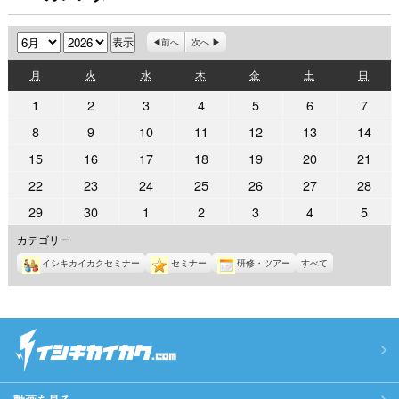
月
年
前へ
次へ
月
火
水
木
金
土
日
月
火
水
木
金
土
日
曜
曜
曜
曜
曜
曜
曜
2026
2026
2026
2026
2026
2026
2026
1
2
3
4
5
6
7
日
日
日
日
日
日
日
年
年
年
年
年
年
年
2026
2026
2026
2026
2026
2026
2026
8
9
10
11
12
13
14
6
6
6
6
6
6
6
年
年
年
年
年
年
年
2026
2026
2026
2026
2026
2026
2026
15
16
17
18
19
20
21
月
月
月
月
月
月
月
6
6
6
6
6
6
6
年
年
年
年
年
年
年
1
2
3
4
5
6
7
2026
2026
2026
2026
2026
2026
2026
22
23
24
25
26
27
28
月
月
月
月
月
月
月
6
6
6
6
6
6
6
日
日
日
日
日
日
日
年
年
年
年
年
年
年
8
9
10
11
12
13
14
2026
2026
2026
2026
2026
2026
2026
29
30
1
2
3
4
5
月
月
月
月
月
月
月
6
6
6
6
6
6
6
日
日
日
日
日
日
日
年
年
年
年
年
年
年
15
16
17
18
19
20
21
カテゴリー
月
月
月
月
月
月
月
6
6
7
7
7
7
7
日
日
日
日
日
日
日
22
23
24
25
26
27
28
イシキカイカクセミナー
セミナー
研修・ツアー
すべて
月
月
月
月
月
月
月
日
日
日
日
日
日
日
29
30
1
2
3
4
5
日
日
日
日
日
日
日