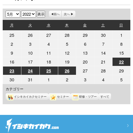
月
年
前へ
次へ
月
火
水
木
金
土
日
月
火
水
木
金
土
日
曜
曜
曜
曜
曜
曜
曜
2022
2022
2022
2022
2022
2022
2022
25
26
27
28
29
30
1
日
日
日
日
日
日
日
年
年
年
年
年
年
年
2022
2022
2022
2022
2022
2022
2022
2
3
4
5
6
7
8
4
4
4
4
4
4
5
年
年
年
年
年
年
年
2022
2022
2022
2022
2022
2022
2022
9
10
11
12
13
14
15
月
月
月
月
月
月
月
5
5
5
5
5
5
5
年
年
年
年
年
年
年
25
26
27
28
29
30
1
2022
2022
2022
2022
2022
2022
16
17
18
19
20
21
2022
22
月
月
月
月
月
月
月
5
5
5
5
5
5
5
日
日
日
日
日
日
日
年
年
年
年
年
年
年
2
3
4
5
6
7
8
2022
2022
2022
2022
2022
2022
2022
27
28
29
23
24
25
26
月
月
月
月
月
月
月
5
5
5
5
5
5
5
日
日
日
日
日
日
日
年
年
年
年
年
年
年
9
10
11
12
13
14
15
2022
2022
2022
2022
2022
2022
2022
30
31
1
2
3
4
5
月
月
月
月
月
月
月
5
5
5
5
5
5
5
日
日
日
日
日
日
日
年
年
年
年
年
年
年
22
16
17
18
19
20
21
月
月
月
月
カテゴリー
月
月
月
5
5
6
6
6
6
6
日
日
日
日
日
日
日
23
24
25
26
27
28
29
イシキカイカクセミナー
セミナー
研修・ツアー
すべて
月
月
月
月
月
月
月
日
日
日
日
日
日
日
30
31
1
2
3
4
5
日
日
日
日
日
日
日