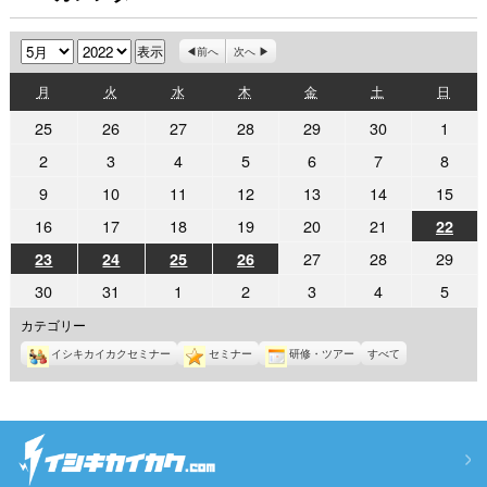
月
年
前へ
次へ
月
火
水
木
金
土
日
月
火
水
木
金
土
日
曜
曜
曜
曜
曜
曜
曜
2022
2022
2022
2022
2022
2022
2022
25
26
27
28
29
30
1
日
日
日
日
日
日
日
年
年
年
年
年
年
年
2022
2022
2022
2022
2022
2022
2022
2
3
4
5
6
7
8
4
4
4
4
4
4
5
年
年
年
年
年
年
年
2022
2022
2022
2022
2022
2022
2022
9
10
11
12
13
14
15
月
月
月
月
月
月
月
5
5
5
5
5
5
5
年
年
年
年
年
年
年
25
26
27
28
29
30
1
2022
2022
2022
2022
2022
2022
16
17
18
19
20
21
2022
22
月
月
月
月
月
月
月
5
5
5
5
5
5
5
日
日
日
日
日
日
日
年
年
年
年
年
年
年
2
3
4
5
6
7
8
2022
2022
2022
2022
2022
2022
2022
27
28
29
23
24
25
26
月
月
月
月
月
月
月
5
5
5
5
5
5
5
日
日
日
日
日
日
日
年
年
年
年
年
年
年
9
10
11
12
13
14
15
2022
2022
2022
2022
2022
2022
2022
30
31
1
2
3
4
5
月
月
月
月
月
月
月
5
5
5
5
5
5
5
日
日
日
日
日
日
日
年
年
年
年
年
年
年
22
16
17
18
19
20
21
月
月
月
月
カテゴリー
月
月
月
5
5
6
6
6
6
6
日
日
日
日
日
日
日
23
24
25
26
27
28
29
イシキカイカクセミナー
セミナー
研修・ツアー
すべて
月
月
月
月
月
月
月
日
日
日
日
日
日
日
30
31
1
2
3
4
5
日
日
日
日
日
日
日