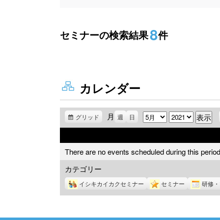
8
セミナーの検索結果
件
カレンダー
月
月
年
グリッド
表
週
日
示
There are no events scheduled during this period
カテゴリー
イシキカイカクセミナー
セミナー
研修・