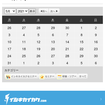
月
年
前へ
次へ
月
火
水
木
金
土
日
月
火
水
木
金
土
日
曜
曜
曜
曜
曜
曜
曜
2021
2021
2021
2021
2021
2021
2021
26
27
28
29
30
1
2
日
日
日
日
日
日
日
年
年
年
年
年
年
年
2021
2021
2021
2021
2021
2021
2021
3
4
5
6
7
8
9
4
4
4
4
4
5
5
年
年
年
年
年
年
年
2021
2021
2021
2021
2021
2021
2021
10
11
12
13
14
15
16
月
月
月
月
月
月
月
5
5
5
5
5
5
5
年
年
年
年
年
年
年
26
27
28
29
30
1
2
2021
2021
2021
2021
2021
2021
2021
17
18
19
20
21
22
23
月
月
月
月
月
月
月
5
5
5
5
5
5
5
日
日
日
日
日
日
日
年
年
年
年
年
年
年
3
4
5
6
7
8
9
2021
2021
2021
2021
2021
2021
2021
24
25
26
27
28
29
30
月
月
月
月
月
月
月
5
5
5
5
5
5
5
日
日
日
日
日
日
日
年
年
年
年
年
年
年
10
11
12
13
14
15
16
2021
2021
2021
2021
2021
2021
2021
31
1
2
3
4
5
6
月
月
月
月
月
月
月
5
5
5
5
5
5
5
日
日
日
日
日
日
日
年
年
年
年
年
年
年
17
18
19
20
21
22
23
カテゴリー
月
月
月
月
月
月
月
5
6
6
6
6
6
6
日
日
日
日
日
日
日
24
25
26
27
28
29
30
イシキカイカクセミナー
セミナー
研修・ツアー
すべて
月
月
月
月
月
月
月
日
日
日
日
日
日
日
31
1
2
3
4
5
6
日
日
日
日
日
日
日