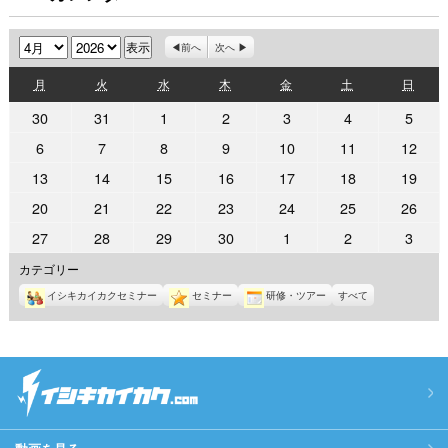
月
年
前へ
次へ
月
火
水
木
金
土
日
月
火
水
木
金
土
日
曜
曜
曜
曜
曜
曜
曜
2026
2026
2026
2026
2026
2026
2026
30
31
1
2
3
4
5
日
日
日
日
日
日
日
年
年
年
年
年
年
年
2026
2026
2026
2026
2026
2026
2026
6
7
8
9
10
11
12
3
3
4
4
4
4
4
年
年
年
年
年
年
年
2026
2026
2026
2026
2026
2026
2026
13
14
15
16
17
18
19
月
月
月
月
月
月
月
4
4
4
4
4
4
4
年
年
年
年
年
年
年
30
31
1
2
3
4
5
2026
2026
2026
2026
2026
2026
2026
20
21
22
23
24
25
26
月
月
月
月
月
月
月
4
4
4
4
4
4
4
日
日
日
日
日
日
日
年
年
年
年
年
年
年
6
7
8
9
10
11
12
2026
2026
2026
2026
2026
2026
2026
27
28
29
30
1
2
3
月
月
月
月
月
月
月
4
4
4
4
4
4
4
日
日
日
日
日
日
日
年
年
年
年
年
年
年
13
14
15
16
17
18
19
カテゴリー
月
月
月
月
月
月
月
4
4
4
4
5
5
5
日
日
日
日
日
日
日
20
21
22
23
24
25
26
イシキカイカクセミナー
セミナー
研修・ツアー
すべて
月
月
月
月
月
月
月
日
日
日
日
日
日
日
27
28
29
30
1
2
3
日
日
日
日
日
日
日