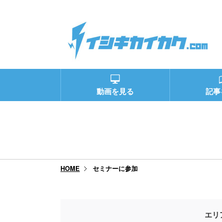
動画を見る
記事
セミナーに参加
HOME
エリ