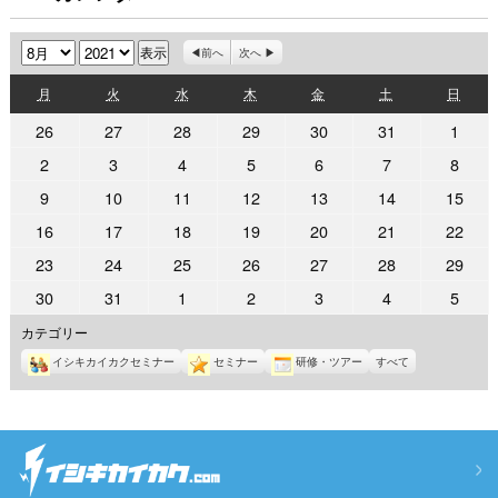
月
年
前へ
次へ
月
火
水
木
金
土
日
月
火
水
木
金
土
日
曜
曜
曜
曜
曜
曜
曜
2021
2021
2021
2021
2021
2021
2021
26
27
28
29
30
31
1
日
日
日
日
日
日
日
年
年
年
年
年
年
年
2021
2021
2021
2021
2021
2021
2021
2
3
4
5
6
7
8
7
7
7
7
7
7
8
年
年
年
年
年
年
年
2021
2021
2021
2021
2021
2021
2021
9
10
11
12
13
14
15
月
月
月
月
月
月
月
8
8
8
8
8
8
8
年
年
年
年
年
年
年
26
27
28
29
30
31
1
2021
2021
2021
2021
2021
2021
2021
16
17
18
19
20
21
22
月
月
月
月
月
月
月
8
8
8
8
8
8
8
日
日
日
日
日
日
日
年
年
年
年
年
年
年
2
3
4
5
6
7
8
2021
2021
2021
2021
2021
2021
2021
23
24
25
26
27
28
29
月
月
月
月
月
月
月
8
8
8
8
8
8
8
日
日
日
日
日
日
日
年
年
年
年
年
年
年
9
10
11
12
13
14
15
2021
2021
2021
2021
2021
2021
2021
30
31
1
2
3
4
5
月
月
月
月
月
月
月
8
8
8
8
8
8
8
日
日
日
日
日
日
日
年
年
年
年
年
年
年
16
17
18
19
20
21
22
カテゴリー
月
月
月
月
月
月
月
8
8
9
9
9
9
9
日
日
日
日
日
日
日
23
24
25
26
27
28
29
イシキカイカクセミナー
セミナー
研修・ツアー
すべて
月
月
月
月
月
月
月
日
日
日
日
日
日
日
30
31
1
2
3
4
5
日
日
日
日
日
日
日