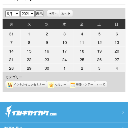
月
年
前へ
次へ
月
火
水
木
金
土
日
月
火
水
木
金
土
日
曜
曜
曜
曜
曜
曜
曜
2021
2021
2021
2021
2021
2021
2021
31
1
2
3
4
5
6
日
日
日
日
日
日
日
年
年
年
年
年
年
年
2021
2021
2021
2021
2021
2021
2021
7
8
9
10
11
12
13
5
6
6
6
6
6
6
年
年
年
年
年
年
年
2021
2021
2021
2021
2021
2021
2021
14
15
16
17
18
19
20
月
月
月
月
月
月
月
6
6
6
6
6
6
6
年
年
年
年
年
年
年
31
1
2
3
4
5
6
2021
2021
2021
2021
2021
2021
2021
21
22
23
24
25
26
27
月
月
月
月
月
月
月
6
6
6
6
6
6
6
日
日
日
日
日
日
日
年
年
年
年
年
年
年
7
8
9
10
11
12
13
2021
2021
2021
2021
2021
2021
2021
28
29
30
1
2
3
4
月
月
月
月
月
月
月
6
6
6
6
6
6
6
日
日
日
日
日
日
日
年
年
年
年
年
年
年
14
15
16
17
18
19
20
カテゴリー
月
月
月
月
月
月
月
6
6
6
7
7
7
7
日
日
日
日
日
日
日
21
22
23
24
25
26
27
イシキカイカクセミナー
セミナー
研修・ツアー
すべて
月
月
月
月
月
月
月
日
日
日
日
日
日
日
28
29
30
1
2
3
4
日
日
日
日
日
日
日