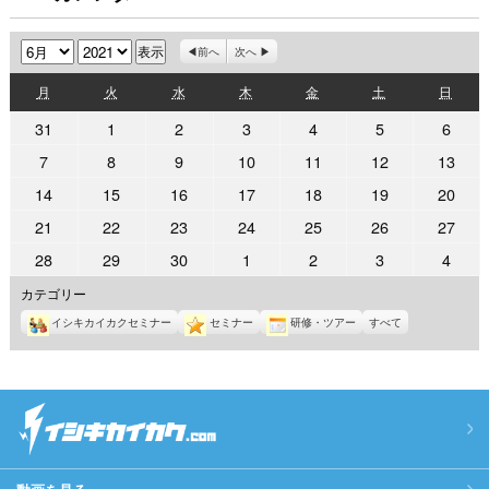
月
年
前へ
次へ
月
火
水
木
金
土
日
月
火
水
木
金
土
日
曜
曜
曜
曜
曜
曜
曜
2021
2021
2021
2021
2021
2021
2021
31
1
2
3
4
5
6
日
日
日
日
日
日
日
年
年
年
年
年
年
年
2021
2021
2021
2021
2021
2021
2021
7
8
9
10
11
12
13
5
6
6
6
6
6
6
年
年
年
年
年
年
年
2021
2021
2021
2021
2021
2021
2021
14
15
16
17
18
19
20
月
月
月
月
月
月
月
6
6
6
6
6
6
6
年
年
年
年
年
年
年
31
1
2
3
4
5
6
2021
2021
2021
2021
2021
2021
2021
21
22
23
24
25
26
27
月
月
月
月
月
月
月
6
6
6
6
6
6
6
日
日
日
日
日
日
日
年
年
年
年
年
年
年
7
8
9
10
11
12
13
2021
2021
2021
2021
2021
2021
2021
28
29
30
1
2
3
4
月
月
月
月
月
月
月
6
6
6
6
6
6
6
日
日
日
日
日
日
日
年
年
年
年
年
年
年
14
15
16
17
18
19
20
カテゴリー
月
月
月
月
月
月
月
6
6
6
7
7
7
7
日
日
日
日
日
日
日
21
22
23
24
25
26
27
イシキカイカクセミナー
セミナー
研修・ツアー
すべて
月
月
月
月
月
月
月
日
日
日
日
日
日
日
28
29
30
1
2
3
4
日
日
日
日
日
日
日