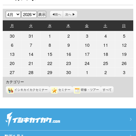
月
年
前へ
次へ
月
火
水
木
金
土
日
月
火
水
木
金
土
日
曜
曜
曜
曜
曜
曜
曜
2026
2026
2026
2026
2026
2026
2026
30
31
1
2
3
4
5
日
日
日
日
日
日
日
年
年
年
年
年
年
年
2026
2026
2026
2026
2026
2026
2026
6
7
8
9
10
11
12
3
3
4
4
4
4
4
年
年
年
年
年
年
年
2026
2026
2026
2026
2026
2026
2026
13
14
15
16
17
18
19
月
月
月
月
月
月
月
4
4
4
4
4
4
4
年
年
年
年
年
年
年
30
31
1
2
3
4
5
2026
2026
2026
2026
2026
2026
2026
20
21
22
23
24
25
26
月
月
月
月
月
月
月
4
4
4
4
4
4
4
日
日
日
日
日
日
日
年
年
年
年
年
年
年
6
7
8
9
10
11
12
2026
2026
2026
2026
2026
2026
2026
27
28
29
30
1
2
3
月
月
月
月
月
月
月
4
4
4
4
4
4
4
日
日
日
日
日
日
日
年
年
年
年
年
年
年
13
14
15
16
17
18
19
カテゴリー
月
月
月
月
月
月
月
4
4
4
4
5
5
5
日
日
日
日
日
日
日
20
21
22
23
24
25
26
イシキカイカクセミナー
セミナー
研修・ツアー
すべて
月
月
月
月
月
月
月
日
日
日
日
日
日
日
27
28
29
30
1
2
3
日
日
日
日
日
日
日