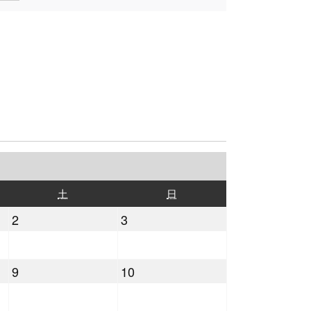
土
日
土
日
曜
曜
2026
2026
2
3
日
日
年
年
5
5
2026
2026
9
10
月
月
年
年
2
3
5
5
日
日