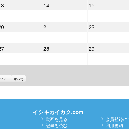
2026
2026
2026
13
14
15
月
月
月
年
年
年
6
7
8
5
5
5
日
日
日
2026
2026
2026
20
21
22
月
月
月
年
年
年
13
14
15
5
5
5
日
日
日
2026
2026
2026
27
28
29
月
月
月
年
年
年
20
21
22
5
5
5
日
日
日
月
月
月
27
28
29
ツアー
すべて
日
日
日
イシキカイカク.com
動画を見る
会員登録に
記事を読む
利用規約