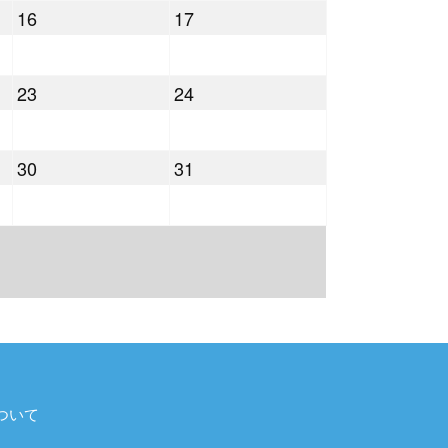
2026
2026
16
17
月
月
年
年
9
10
5
5
日
日
2026
2026
23
24
月
月
年
年
16
17
5
5
日
日
2026
2026
30
31
月
月
年
年
23
24
5
5
日
日
月
月
30
31
日
日
ついて