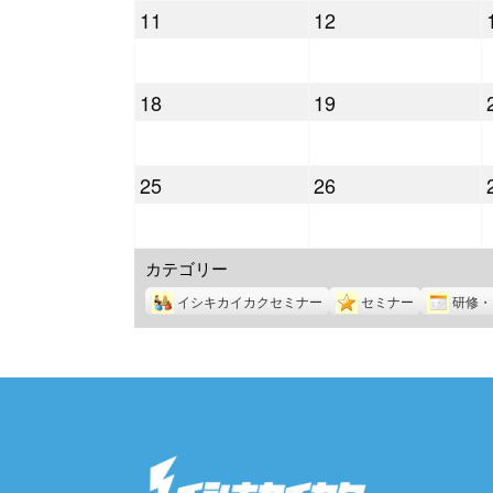
2026
2026
11
12
月
月
年
年
4
5
5
5
日
日
2026
2026
18
19
月
月
年
年
11
12
5
5
日
日
2026
2026
25
26
月
月
年
年
18
19
5
5
日
日
カテゴリー
月
月
25
26
イシキカイカクセミナー
セミナー
研修・
日
日