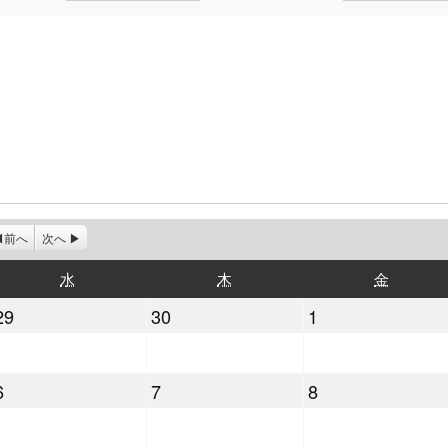
前へ
次へ
水
木
金
水
木
金
曜
曜
曜
2026
2026
2026
29
30
1
日
日
日
年
年
年
4
4
5
2026
2026
2026
6
7
8
月
月
月
年
年
年
29
30
1
5
5
5
日
日
日