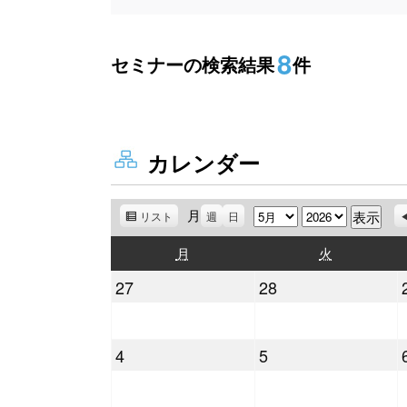
8
セミナーの検索結果
件
カレンダー
月
月
年
リスト
表
週
日
示
月
火
月
火
曜
曜
2026
2026
27
28
日
日
年
年
4
4
2026
2026
4
5
月
月
年
年
27
28
5
5
日
日