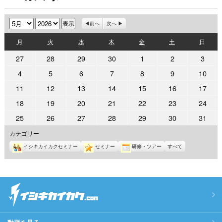
月
年
前へ
次へ
月
火
水
木
金
土
日
月
火
水
木
金
土
日
曜
曜
曜
曜
曜
曜
曜
2026
2026
2026
2026
2026
2026
2026
27
28
29
30
1
2
3
日
日
日
日
日
日
日
年
年
年
年
年
年
年
2026
2026
2026
2026
2026
2026
2026
4
5
6
7
8
9
10
4
4
4
4
5
5
5
年
年
年
年
年
年
年
2026
2026
2026
2026
2026
2026
2026
11
12
13
14
15
16
17
月
月
月
月
月
月
月
5
5
5
5
5
5
5
年
年
年
年
年
年
年
27
28
29
30
1
2
3
2026
2026
2026
2026
2026
2026
2026
18
19
20
21
22
23
24
月
月
月
月
月
月
月
5
5
5
5
5
5
5
日
日
日
日
日
日
日
年
年
年
年
年
年
年
4
5
6
7
8
9
10
2026
2026
2026
2026
2026
2026
2026
25
26
27
28
29
30
31
月
月
月
月
月
月
月
5
5
5
5
5
5
5
日
日
日
日
日
日
日
年
年
年
年
年
年
年
11
12
13
14
15
16
17
カテゴリー
月
月
月
月
月
月
月
5
5
5
5
5
5
5
日
日
日
日
日
日
日
18
19
20
21
22
23
24
イシキカイカクセミナー
セミナー
研修・ツアー
すべて
月
月
月
月
月
月
月
日
日
日
日
日
日
日
25
26
27
28
29
30
31
日
日
日
日
日
日
日