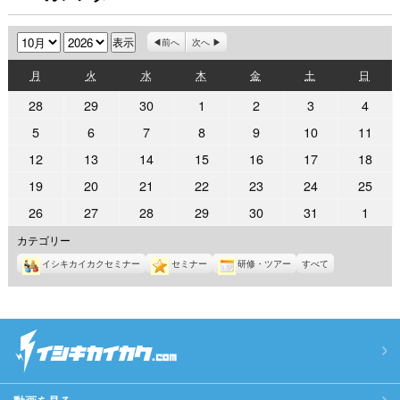
月
年
前へ
次へ
月
火
水
木
金
土
日
月
火
水
木
金
土
日
曜
曜
曜
曜
曜
曜
曜
2026
2026
2026
2026
2026
2026
2026
28
29
30
1
2
3
4
日
日
日
日
日
日
日
年
年
年
年
年
年
年
2026
2026
2026
2026
2026
2026
2026
5
6
7
8
9
10
11
9
9
9
10
10
10
10
年
年
年
年
年
年
年
2026
2026
2026
2026
2026
2026
2026
12
13
14
15
16
17
18
月
月
月
月
月
月
月
10
10
10
10
10
10
10
年
年
年
年
年
年
年
28
29
30
1
2
3
4
2026
2026
2026
2026
2026
2026
2026
19
20
21
22
23
24
25
月
月
月
月
月
月
月
10
10
10
10
10
10
10
日
日
日
日
日
日
日
年
年
年
年
年
年
年
5
6
7
8
9
10
11
2026
2026
2026
2026
2026
2026
2026
26
27
28
29
30
31
1
月
月
月
月
月
月
月
10
10
10
10
10
10
10
日
日
日
日
日
日
日
年
年
年
年
年
年
年
12
13
14
15
16
17
18
カテゴリー
月
月
月
月
月
月
月
10
10
10
10
10
10
11
日
日
日
日
日
日
日
19
20
21
22
23
24
25
イシキカイカクセミナー
セミナー
研修・ツアー
すべて
月
月
月
月
月
月
月
日
日
日
日
日
日
日
26
27
28
29
30
31
1
日
日
日
日
日
日
日