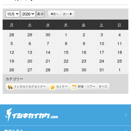
月
年
前へ
次へ
月
火
水
木
金
土
日
月
火
水
木
金
土
日
曜
曜
曜
曜
曜
曜
曜
2026
2026
2026
2026
2026
2026
2026
28
29
30
1
2
3
4
日
日
日
日
日
日
日
年
年
年
年
年
年
年
2026
2026
2026
2026
2026
2026
2026
5
6
7
8
9
10
11
9
9
9
10
10
10
10
年
年
年
年
年
年
年
2026
2026
2026
2026
2026
2026
2026
12
13
14
15
16
17
18
月
月
月
月
月
月
月
10
10
10
10
10
10
10
年
年
年
年
年
年
年
28
29
30
1
2
3
4
2026
2026
2026
2026
2026
2026
2026
19
20
21
22
23
24
25
月
月
月
月
月
月
月
10
10
10
10
10
10
10
日
日
日
日
日
日
日
年
年
年
年
年
年
年
5
6
7
8
9
10
11
2026
2026
2026
2026
2026
2026
2026
26
27
28
29
30
31
1
月
月
月
月
月
月
月
10
10
10
10
10
10
10
日
日
日
日
日
日
日
年
年
年
年
年
年
年
12
13
14
15
16
17
18
カテゴリー
月
月
月
月
月
月
月
10
10
10
10
10
10
11
日
日
日
日
日
日
日
19
20
21
22
23
24
25
イシキカイカクセミナー
セミナー
研修・ツアー
すべて
月
月
月
月
月
月
月
日
日
日
日
日
日
日
26
27
28
29
30
31
1
日
日
日
日
日
日
日