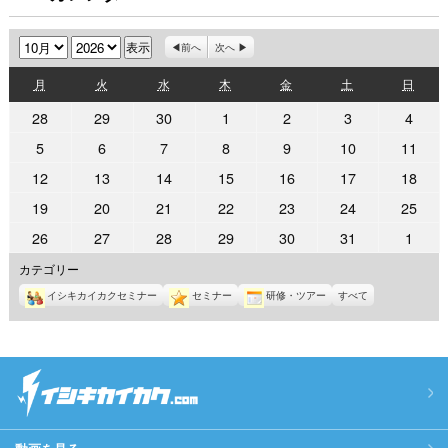
月
年
前へ
次へ
月
火
水
木
金
土
日
月
火
水
木
金
土
日
曜
曜
曜
曜
曜
曜
曜
2026
2026
2026
2026
2026
2026
2026
28
29
30
1
2
3
4
日
日
日
日
日
日
日
年
年
年
年
年
年
年
2026
2026
2026
2026
2026
2026
2026
5
6
7
8
9
10
11
9
9
9
10
10
10
10
年
年
年
年
年
年
年
2026
2026
2026
2026
2026
2026
2026
12
13
14
15
16
17
18
月
月
月
月
月
月
月
10
10
10
10
10
10
10
年
年
年
年
年
年
年
28
29
30
1
2
3
4
2026
2026
2026
2026
2026
2026
2026
19
20
21
22
23
24
25
月
月
月
月
月
月
月
10
10
10
10
10
10
10
日
日
日
日
日
日
日
年
年
年
年
年
年
年
5
6
7
8
9
10
11
2026
2026
2026
2026
2026
2026
2026
26
27
28
29
30
31
1
月
月
月
月
月
月
月
10
10
10
10
10
10
10
日
日
日
日
日
日
日
年
年
年
年
年
年
年
12
13
14
15
16
17
18
カテゴリー
月
月
月
月
月
月
月
10
10
10
10
10
10
11
日
日
日
日
日
日
日
19
20
21
22
23
24
25
イシキカイカクセミナー
セミナー
研修・ツアー
すべて
月
月
月
月
月
月
月
日
日
日
日
日
日
日
26
27
28
29
30
31
1
日
日
日
日
日
日
日