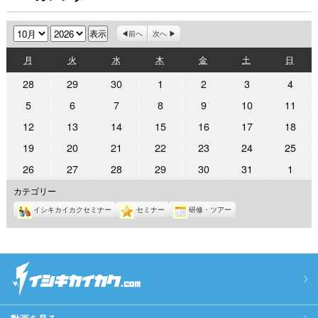
月
年
前へ
次へ
月
火
水
木
金
土
日
月
火
水
木
金
土
日
曜
曜
曜
曜
曜
曜
曜
2026
2026
2026
2026
2026
2026
2026
28
29
30
1
2
3
4
日
日
日
日
日
日
日
年
年
年
年
年
年
年
2026
2026
2026
2026
2026
2026
2026
5
6
7
8
9
10
11
9
9
9
10
10
10
10
年
年
年
年
年
年
年
2026
2026
2026
2026
2026
2026
2026
12
13
14
15
16
17
18
月
月
月
月
月
月
月
10
10
10
10
10
10
10
年
年
年
年
年
年
年
28
29
30
1
2
3
4
2026
2026
2026
2026
2026
2026
2026
19
20
21
22
23
24
25
月
月
月
月
月
月
月
10
10
10
10
10
10
10
日
日
日
日
日
日
日
年
年
年
年
年
年
年
5
6
7
8
9
10
11
2026
2026
2026
2026
2026
2026
2026
26
27
28
29
30
31
1
月
月
月
月
月
月
月
10
10
10
10
10
10
10
日
日
日
日
日
日
日
年
年
年
年
年
年
年
12
13
14
15
16
17
18
カテゴリー
月
月
月
月
月
月
月
10
10
10
10
10
10
11
日
日
日
日
日
日
日
19
20
21
22
23
24
25
イシキカイカクセミナー
セミナー
研修・ツアー
月
月
月
月
月
月
月
日
日
日
日
日
日
日
26
27
28
29
30
31
1
日
日
日
日
日
日
日