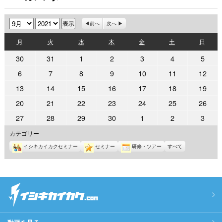
月
年
前へ
次へ
月
火
水
木
金
土
日
月
火
水
木
金
土
日
曜
曜
曜
曜
曜
曜
曜
2021
2021
2021
2021
2021
2021
2021
30
31
1
2
3
4
5
日
日
日
日
日
日
日
年
年
年
年
年
年
年
2021
2021
2021
2021
2021
2021
2021
6
7
8
9
10
11
12
8
8
9
9
9
9
9
年
年
年
年
年
年
年
2021
2021
2021
2021
2021
2021
2021
13
14
15
16
17
18
19
月
月
月
月
月
月
月
9
9
9
9
9
9
9
年
年
年
年
年
年
年
30
31
1
2
3
4
5
2021
2021
2021
2021
2021
2021
2021
20
21
22
23
24
25
26
月
月
月
月
月
月
月
9
9
9
9
9
9
9
日
日
日
日
日
日
日
年
年
年
年
年
年
年
6
7
8
9
10
11
12
2021
2021
2021
2021
2021
2021
2021
27
28
29
30
1
2
3
月
月
月
月
月
月
月
9
9
9
9
9
9
9
日
日
日
日
日
日
日
年
年
年
年
年
年
年
13
14
15
16
17
18
19
カテゴリー
月
月
月
月
月
月
月
9
9
9
9
10
10
10
日
日
日
日
日
日
日
20
21
22
23
24
25
26
イシキカイカクセミナー
セミナー
研修・ツアー
すべて
月
月
月
月
月
月
月
日
日
日
日
日
日
日
27
28
29
30
1
2
3
日
日
日
日
日
日
日