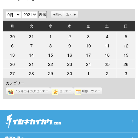
月
年
前へ
次へ
月
火
水
木
金
土
日
月
火
水
木
金
土
日
曜
曜
曜
曜
曜
曜
曜
2021
2021
2021
2021
2021
2021
2021
30
31
1
2
3
4
5
日
日
日
日
日
日
日
年
年
年
年
年
年
年
2021
2021
2021
2021
2021
2021
2021
6
7
8
9
10
11
12
8
8
9
9
9
9
9
年
年
年
年
年
年
年
2021
2021
2021
2021
2021
2021
2021
13
14
15
16
17
18
19
月
月
月
月
月
月
月
9
9
9
9
9
9
9
年
年
年
年
年
年
年
30
31
1
2
3
4
5
2021
2021
2021
2021
2021
2021
2021
20
21
22
23
24
25
26
月
月
月
月
月
月
月
9
9
9
9
9
9
9
日
日
日
日
日
日
日
年
年
年
年
年
年
年
6
7
8
9
10
11
12
2021
2021
2021
2021
2021
2021
2021
27
28
29
30
1
2
3
月
月
月
月
月
月
月
9
9
9
9
9
9
9
日
日
日
日
日
日
日
年
年
年
年
年
年
年
13
14
15
16
17
18
19
カテゴリー
月
月
月
月
月
月
月
9
9
9
9
10
10
10
日
日
日
日
日
日
日
20
21
22
23
24
25
26
イシキカイカクセミナー
セミナー
研修・ツアー
月
月
月
月
月
月
月
日
日
日
日
日
日
日
27
28
29
30
1
2
3
日
日
日
日
日
日
日