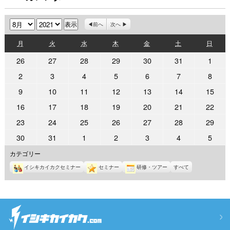
月
年
前へ
次へ
月
火
水
木
金
土
日
月
火
水
木
金
土
日
曜
曜
曜
曜
曜
曜
曜
2021
2021
2021
2021
2021
2021
2021
26
27
28
29
30
31
1
日
日
日
日
日
日
日
年
年
年
年
年
年
年
2021
2021
2021
2021
2021
2021
2021
2
3
4
5
6
7
8
7
7
7
7
7
7
8
年
年
年
年
年
年
年
2021
2021
2021
2021
2021
2021
2021
9
10
11
12
13
14
15
月
月
月
月
月
月
月
8
8
8
8
8
8
8
年
年
年
年
年
年
年
26
27
28
29
30
31
1
2021
2021
2021
2021
2021
2021
2021
16
17
18
19
20
21
22
月
月
月
月
月
月
月
8
8
8
8
8
8
8
日
日
日
日
日
日
日
年
年
年
年
年
年
年
2
3
4
5
6
7
8
2021
2021
2021
2021
2021
2021
2021
23
24
25
26
27
28
29
月
月
月
月
月
月
月
8
8
8
8
8
8
8
日
日
日
日
日
日
日
年
年
年
年
年
年
年
9
10
11
12
13
14
15
2021
2021
2021
2021
2021
2021
2021
30
31
1
2
3
4
5
月
月
月
月
月
月
月
8
8
8
8
8
8
8
日
日
日
日
日
日
日
年
年
年
年
年
年
年
16
17
18
19
20
21
22
カテゴリー
月
月
月
月
月
月
月
8
8
9
9
9
9
9
日
日
日
日
日
日
日
23
24
25
26
27
28
29
イシキカイカクセミナー
セミナー
研修・ツアー
すべて
月
月
月
月
月
月
月
日
日
日
日
日
日
日
30
31
1
2
3
4
5
日
日
日
日
日
日
日