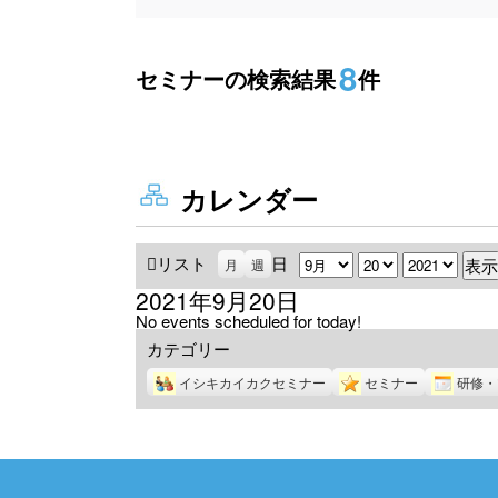
8
セミナーの検索結果
件
カレンダー
リスト
表
日
月
日
年
月
週
示
2021年9月20日
No events scheduled for today!
カテゴリー
イシキカイカクセミナー
セミナー
研修・