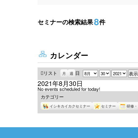
8
セミナーの検索結果
件
カレンダー
リスト
表
日
月
日
年
月
週
示
2021年8月30日
No events scheduled for today!
カテゴリー
イシキカイカクセミナー
セミナー
研修・