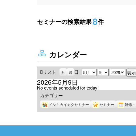
8
セミナーの検索結果
件
カレンダー
リスト
表
日
月
日
年
月
週
示
2026年5月9日
No events scheduled for today!
カテゴリー
イシキカイカクセミナー
セミナー
研修・