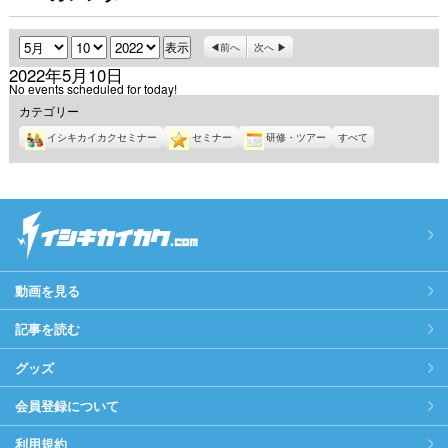
月
日
年
前へ
次へ
2022年5月10日
No events scheduled for today!
カテゴリー
イシキカイカクセミナー
セミナー
研修・ツアー
すべて
動画を見る
記事を読む
グッズ
会員登録について
利用規約