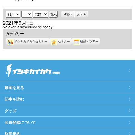
月
日
年
前へ
次へ
2021年9月1日
No events scheduled for today!
カテゴリー
イシキカイカクセミナー
セミナー
研修・ツアー
動画を見る
記事を読む
グッズ
会員登録について
利用規約