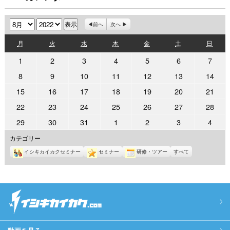
月
年
前へ
次へ
月
火
水
木
金
土
日
月
火
水
木
金
土
日
曜
曜
曜
曜
曜
曜
曜
2022
2022
2022
2022
2022
2022
2022
1
2
3
4
5
6
7
日
日
日
日
日
日
日
年
年
年
年
年
年
年
2022
2022
2022
2022
2022
2022
2022
8
9
10
11
12
13
14
8
8
8
8
8
8
8
年
年
年
年
年
年
年
2022
2022
2022
2022
2022
2022
2022
15
16
17
18
19
20
21
月
月
月
月
月
月
月
8
8
8
8
8
8
8
年
年
年
年
年
年
年
1
2
3
4
5
6
7
2022
2022
2022
2022
2022
2022
2022
22
23
24
25
26
27
28
月
月
月
月
月
月
月
8
8
8
8
8
8
8
日
日
日
日
日
日
日
年
年
年
年
年
年
年
8
9
10
11
12
13
14
2022
2022
2022
2022
2022
2022
2022
29
30
31
1
2
3
4
月
月
月
月
月
月
月
8
8
8
8
8
8
8
日
日
日
日
日
日
日
年
年
年
年
年
年
年
15
16
17
18
19
20
21
カテゴリー
月
月
月
月
月
月
月
8
8
8
9
9
9
9
日
日
日
日
日
日
日
22
23
24
25
26
27
28
イシキカイカクセミナー
セミナー
研修・ツアー
すべて
月
月
月
月
月
月
月
日
日
日
日
日
日
日
29
30
31
1
2
3
4
日
日
日
日
日
日
日