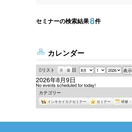
8
セミナーの検索結果
件
カレンダー
リスト
表
日
月
日
年
月
週
示
2026年8月9日
No events scheduled for today!
カテゴリー
イシキカイカクセミナー
セミナー
研修・