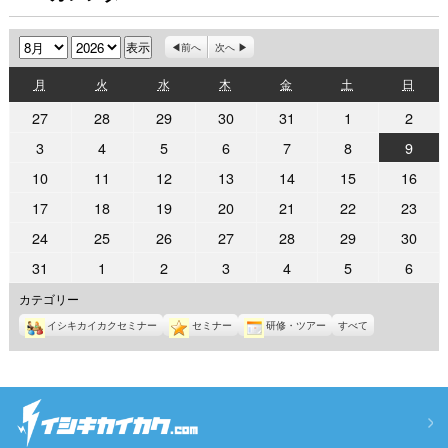
月
年
前へ
次へ
月
火
水
木
金
土
日
月
火
水
木
金
土
日
曜
曜
曜
曜
曜
曜
曜
2026
2026
2026
2026
2026
2026
2026
27
28
29
30
31
1
2
日
日
日
日
日
日
日
年
年
年
年
年
年
年
2026
2026
2026
2026
2026
2026
2026
3
4
5
6
7
8
9
7
7
7
7
7
8
8
年
年
年
年
年
年
年
2026
2026
2026
2026
2026
2026
2026
10
11
12
13
14
15
16
月
月
月
月
月
月
月
8
8
8
8
8
8
8
年
年
年
年
年
年
年
27
28
29
30
31
1
2
2026
2026
2026
2026
2026
2026
2026
17
18
19
20
21
22
23
月
月
月
月
月
月
月
8
8
8
8
8
8
8
日
日
日
日
日
日
日
年
年
年
年
年
年
年
3
4
5
6
7
8
9
2026
2026
2026
2026
2026
2026
2026
24
25
26
27
28
29
30
月
月
月
月
月
月
月
8
8
8
8
8
8
8
日
日
日
日
日
日
日
年
年
年
年
年
年
年
10
11
12
13
14
15
16
2026
2026
2026
2026
2026
2026
2026
31
1
2
3
4
5
6
月
月
月
月
月
月
月
8
8
8
8
8
8
8
日
日
日
日
日
日
日
年
年
年
年
年
年
年
17
18
19
20
21
22
23
カテゴリー
月
月
月
月
月
月
月
8
9
9
9
9
9
9
日
日
日
日
日
日
日
24
25
26
27
28
29
30
イシキカイカクセミナー
セミナー
研修・ツアー
すべて
月
月
月
月
月
月
月
日
日
日
日
日
日
日
31
1
2
3
4
5
6
日
日
日
日
日
日
日